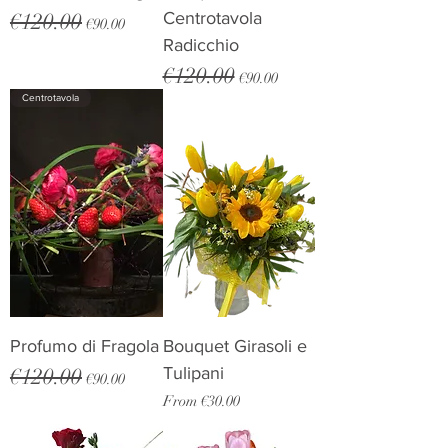
€120.00
Centrotavola
Regular Price
Sale Price
€90.00
Radicchio
€120.00
Regular Price
Sale Price
€90.00
Centrotavola
Profumo di Fragola
Bouquet Girasoli e
€120.00
Tulipani
Regular Price
Sale Price
€90.00
Sale Price
From
€30.00