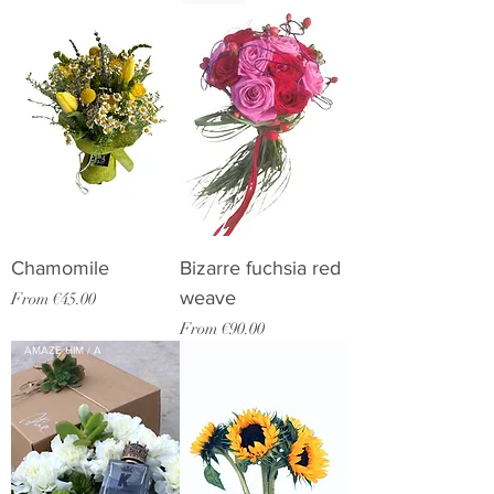
Chamomile
Bizarre fuchsia red
weave
Sale Price
From
€45.00
Sale Price
From
€90.00
AMAZE HIM / A