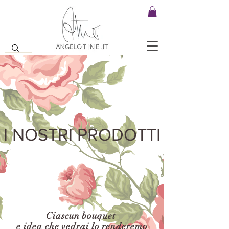
I NOSTRI PRODOTTI
Ciascun bouquet
e idea che vedrai lo renderemo