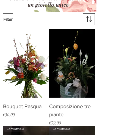
un gioiello unico
Filter
Bouquet Pasqua
Composizione tre
piante
Price
€50.00
Price
€79.00
Centrotavola
Centrotavola