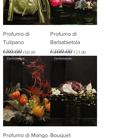
Profumo di
Profumo di
Tulipano
Barbabietola
€80.00
€100.00
Regular Price
Sale Price
Regular Price
Sale Price
€60.00
€75.00
Centrotavola
Centrotavola
Profumo di Mango
Bouquet