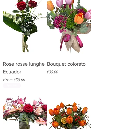
Rose rosse lunghe
Bouquet colorato
Ecuador
Price
€35.00
Sale Price
From
€30.00
Speciale