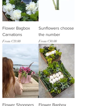
Flower Bagbox
Sunflowers choose
Carnations
the number
Sale Price
Sale Price
From
€39.00
From
€30.00
AMAZE HIM / A
Flower Shoppers
Flower Bagbox