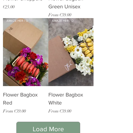
Green Unisex
Price
€25.00
Sale Price
From
€39.00
AMAZE HER / O
AMAZE HER / O
Flower Bagbox
Flower Bagbox
Red
White
Sale Price
Sale Price
From
€39.00
From
€39.00
Load More