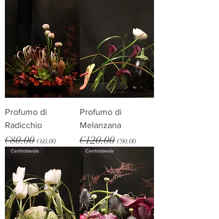
Profumo di
Profumo di
Radicchio
Melanzana
€80.00
€120.00
Regular Price
Sale Price
Regular Price
Sale Price
€60.00
€90.00
Centrotavola
Centrotavola