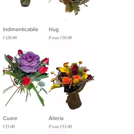
Indimenticabile
Hug
Price
Sale Price
€120.00
From
€50.00
Cuore
Alleria
Price
Sale Price
€35.00
From
€55.00
Speciale