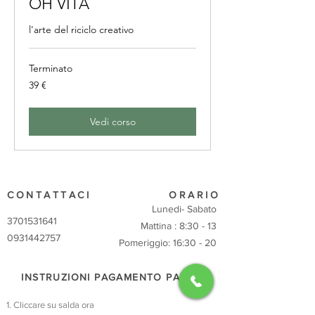
OH VITA
l'arte del riciclo creativo
Terminato
39
39 €
euro
Vedi corso
CONTATTACI
ORARIO
Lunedi- Sabato
3701531641
Mattina : 8:30 - 13
0931442757
Pomeriggio: 16:30 - 20
INSTRUZIONI PAGAMENTO PAYPAL
Cliccare su salda ora