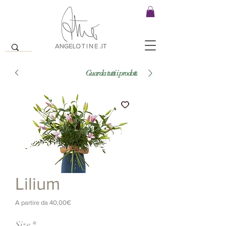
Guarda tutti i prodotti
Lilium
Prezzo
A partire da
40,00€
scontato
Size
*