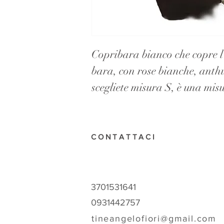
Copribara bianco che copre l
bara, con rose bianche, anthu
scegliete misura S, è una mis
CONTATTACI
3701531641
0931442757
tineangelofiori@gmail.com