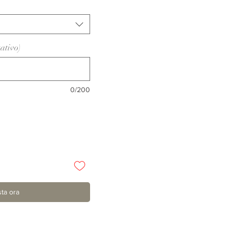
tativo)
0/200
ta ora