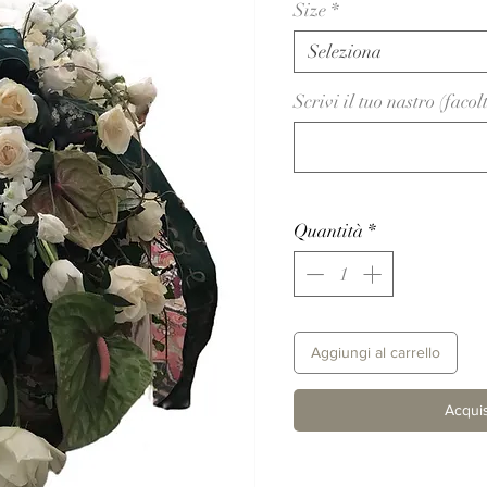
Size
*
Seleziona
Scrivi il tuo nastro (facol
Quantità
*
Aggiungi al carrello
Acquis