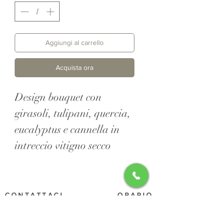
Aggiungi al carrello
Acquista ora
Design bouquet con
girasoli, tulipani, quercia,
eucalyptus e cannella in
intreccio vitigno secco
CONTATTACI
ORARIO
Lunedi- Sabato
3701531641
Mattina : 8:30 - 13