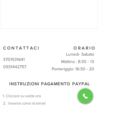
CONTATTACI
ORARIO
Lunedi- Sabato
3701531641
Mattina : 8:30 - 13
0931442757
Pomeriggio: 16:30 - 20
INSTRUZIONI PAGAMENTO PAYPAL
Cliccare su salda ora
Inserire come id email
tineangelofiori@gmail.com
ttere cifra concordata