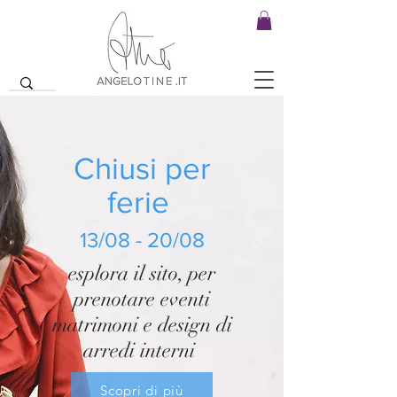
Chiusi per
ferie
13/08 - 20/08
esplora il sito, per
prenotare eventi
matrimoni e design di
arredi interni
Scopri di più