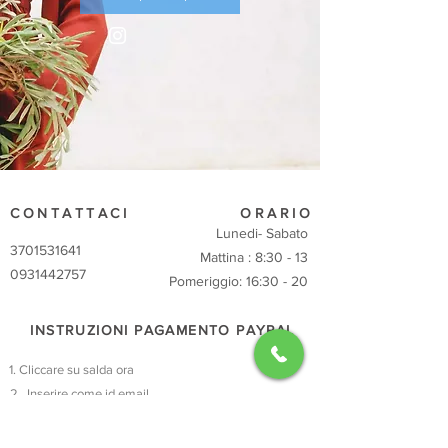
CONTATTACI
ORARIO
Lunedi- Sabato
3701531641
Mattina : 8:30 - 13
0931442757
Pomeriggio: 16:30 - 20
INSTRUZIONI PAGAMENTO PAYPAL
Cliccare su salda ora
Inserire come id email
tineangelofiori@gmail.com
ttere cifra concordata